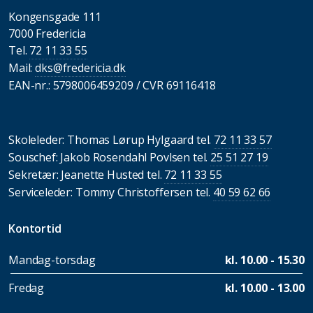
Kongensgade 111
7000 Fredericia
Tel.
72 11 33 55
Mail:
dks@fredericia.dk
EAN-nr.: 5798006459209 / CVR 69116418
Skoleleder: Thomas Lørup Hylgaard tel.
72 11 33 57
Souschef: Jakob Rosendahl Povlsen tel.
25 51 27 19
Sekretær: Jeanette Husted tel.
72 11 33 55
Serviceleder: Tommy Christoffersen tel.
40 59 62 66
Kontortid
Mandag-torsdag
kl. 10.00 - 15.30
Fredag
kl. 10.00 - 13.00