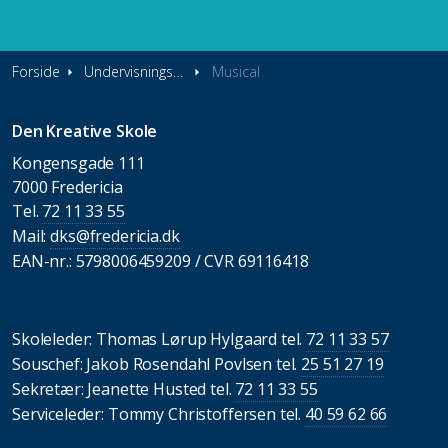
Forside
Undervisningstilbud
Musical
Den Kreative Skole
Kongensgade 111
7000 Fredericia
Tel.
72 11 33 55
Mail:
dks@fredericia.dk
EAN-nr.: 5798006459209 / CVR 69116418
Skoleleder: Thomas Lørup Hylgaard tel.
72 11 33 57
Souschef: Jakob Rosendahl Povlsen tel.
25 51 27 19
Sekretær: Jeanette Husted tel.
72 11 33 55
Serviceleder: Tommy Christoffersen tel.
40 59 62 66