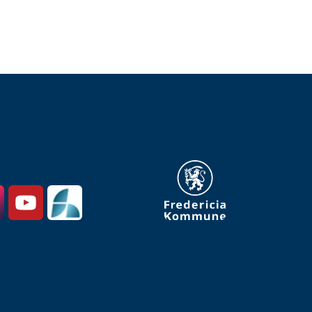
gram
YouTube
SpeedAdmin