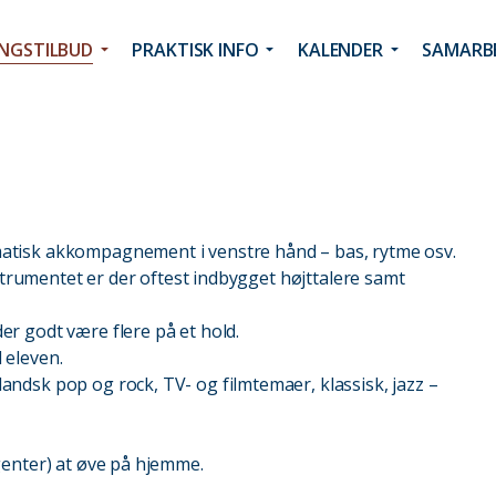
INGSTILBUD
PRAKTISK INFO
KALENDER
SAMARBE
atisk akkompagnement i venstre hånd – bas, rytme osv.
strumentet er der oftest indbygget højttalere samt
r godt være flere på et hold.
 eleven.
ndsk pop og rock, TV- og filmtemaer, klassisk, jazz –
genter) at øve på hjemme.