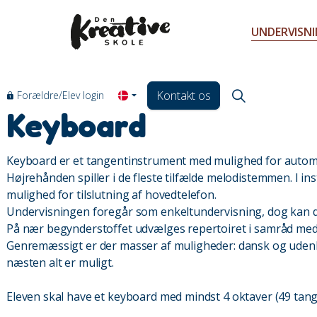
UNDERVISN
Kontakt os
Forældre/Elev login
Keyboard
Keyboard er et tangentinstrument med mulighed for autom
Højrehånden spiller i de fleste tilfælde melodistemmen. I in
mulighed for tilslutning af hovedtelefon.
Undervisningen foregår som enkeltundervisning, dog kan de
På nær begynderstoffet udvælges repertoiret i samråd med
Genremæssigt er der masser af muligheder: dansk og udenla
næsten alt er muligt.
Eleven skal have et keyboard med mindst 4 oktaver (49 tan