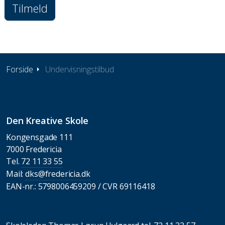
Tilmeld
Forside
Undervisningstilbud
Den Kreative Skole
Kongensgade 111
7000 Fredericia
Tel.
72 11 33 55
Mail:
dks@fredericia.dk
EAN-nr.: 5798006459209 / CVR 69116418